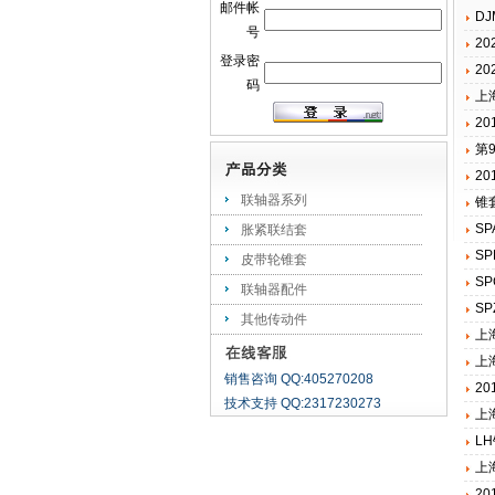
邮件帐
D
号
2
登录密
2
码
上
2
第
2
联轴器系列
锥
S
胀紧联结套
S
皮带轮锥套
S
联轴器配件
S
其他传动件
上
上
销售咨询 QQ:405270208
2
技术支持 QQ:2317230273
上
L
上
2